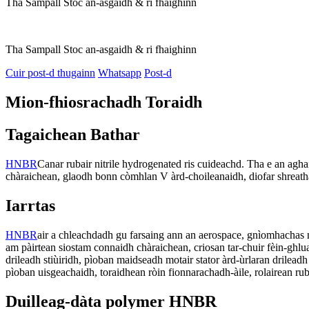
Tha Sampall Stoc an-asgaidh & ri fhaighinn
Tha Sampall Stoc an-asgaidh & ri fhaighinn
Cuir post-d thugainn
Whatsapp
Post-d
Mion-fhiosrachadh Toraidh
Tagaichean Bathar
HNBR
Canar rubair nitrile hydrogenated ris cuideachd. Tha e an agh
chàraichean, glaodh bonn còmhlan V àrd-choileanaidh, diofar shreath
Iarrtas
HNBR
air a chleachdadh gu farsaing ann an aerospace, gnìomhachas n
am pàirtean siostam connaidh chàraichean, criosan tar-chuir fèin-ghlu
drileadh stiùiridh, pìoban maidseadh motair stator àrd-ùrlaran drilead
pìoban uisgeachaidh, toraidhean ròin fionnarachadh-àile, rolairean ru
Duilleag-dàta polymer HNBR