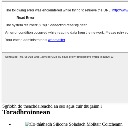
Sgrìobh do theachdaireachd an seo agus cuir thugainn i
Toradh
roinnean