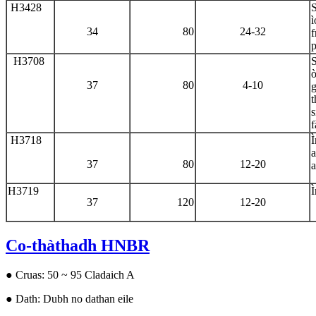
H3428
S
ì
34
80
24-32
f
p
H3708
S
ò
37
80
4-10
g
t
s
f
H3718
Ì
a
37
80
12-20
a
H3719
Ì
37
120
12-20
Co-thàthadh HNBR
● Cruas: 50 ~ 95 Cladaich A
● Dath: Dubh no dathan eile