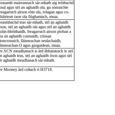
easamh maireannach sàr-mhath aig teòthachd
osal agus strì an aghaidh ola, gu sònraichte
reagarrach airson ròin ola, rolagan agus co-
hàirtean raon ola fiùghantach, msaa.
easmhachd teas sàr-mhath, strì an aghaidh
son, strì an aghaidh ola agus strì an aghaidh
ràin-bhrùthaidh, freagarrach airson pìoban a
ha an aghaidh connaidh, criosan
ioncronaich, fàinneachan seulachaidh,
àinneachan-O agus gasgaidean, msaa.
re ACN meadhanach is àrd àbhaisteach le strì
n aghaidh teas, strì an aghaidh òson agus strì
n aghaidh meadhanach sàr-mhath.
re Mooney àrd coltach ri H3718.