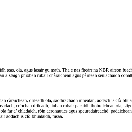
aidh teas, ola, agus lasair gu math. Tha e nas fheàrr na NBR airson fu
an a-staigh phìoban rubair chàraichean agus pàirtean seulachaidh conal
an càraichean, drileadh ola, saothrachadh innealan, aodach is clò-bhua
asadach, crìochan drileadh, tiùban rubair pacaidh thobraichean ola, sl
h ola far a’ chladaich, ròin aeronautics agus speuradaireachd, padaichea
bair aodach is clò-bhualaidh, msaa.