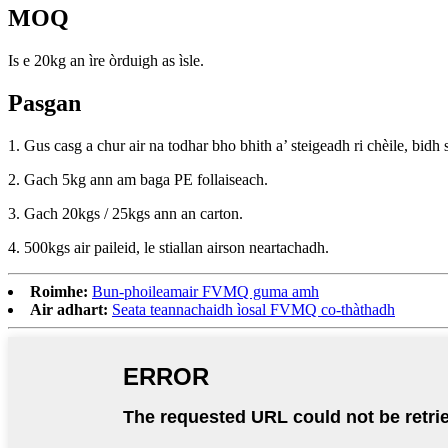
MOQ
Is e 20kg an ìre òrduigh as ìsle.
Pasgan
1. Gus casg a chur air na todhar bho bhith a’ steigeadh ri chèile, bi
2. Gach 5kg ann am baga PE follaiseach.
3. Gach 20kgs / 25kgs ann an carton.
4. 500kgs air paileid, le stiallan airson neartachadh.
Roimhe:
Bun-phoileamair FVMQ guma amh
Air adhart:
Seata teannachaidh ìosal FVMQ co-thàthadh