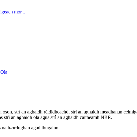
òson, strì an aghaidh rèididheachd, strì an aghaidh meadhanan ceimigea
s strì an aghaidh ola agus strì an aghaidh caitheamh NBR.
gus na h-òrdughan agad thugainn.