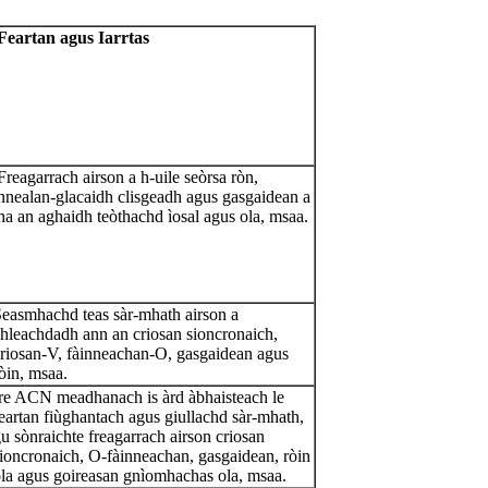
Feartan
agus
Iarrtas
Freagarrach airson a h-uile seòrsa ròn,
nnealan-glacaidh clisgeadh agus gasgaidean a
ha an aghaidh teòthachd ìosal agus ola, msaa.
easmhachd teas sàr-mhath airson a
hleachdadh ann an criosan sioncronaich,
riosan-V, fàinneachan-O, gasgaidean agus
òin, msaa.
re ACN meadhanach is àrd àbhaisteach le
eartan fiùghantach agus giullachd sàr-mhath,
u sònraichte freagarrach airson criosan
ioncronaich, O-fàinneachan, gasgaidean, ròin
la agus goireasan gnìomhachas ola, msaa.