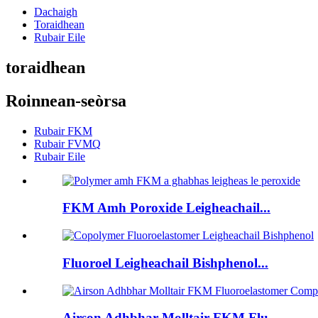
Dachaigh
Toraidhean
Rubair Eile
toraidhean
Roinnean-seòrsa
Rubair FKM
Rubair FVMQ
Rubair Eile
FKM Amh Poroxide Leigheachail...
Fluoroel Leigheachail Bishphenol...
Airson Adhbhar Molltair FKM Flu...