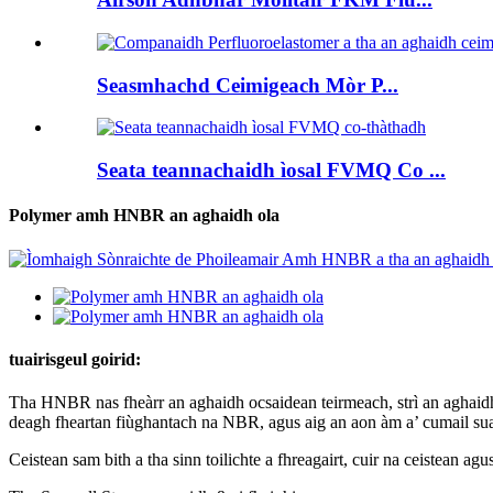
Seasmhachd Ceimigeach Mòr P...
Seata teannachaidh ìosal FVMQ Co ...
Polymer amh HNBR an aghaidh ola
tuairisgeul goirid:
Tha HNBR nas fheàrr an aghaidh ocsaidean teirmeach, strì an aghaidh 
deagh fheartan fiùghantach na NBR, agus aig an aon àm a’ cumail sua
Ceistean sam bith a tha sinn toilichte a fhreagairt, cuir na ceistean a