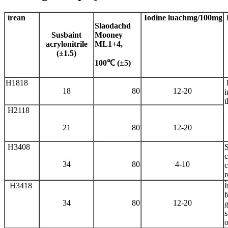
ìrean
Iodine
luach
mg/100mg
Slaodachd
Susbaint
Mooney
acrylonitrile
ML1+4,
(±1.5)
100℃ (±5)
H1818
18
80
12-20
i
t
H2118
21
80
12-20
H3408
S
c
34
80
4-10
c
r
H3418
Ì
f
34
80
12-20
g
s
o