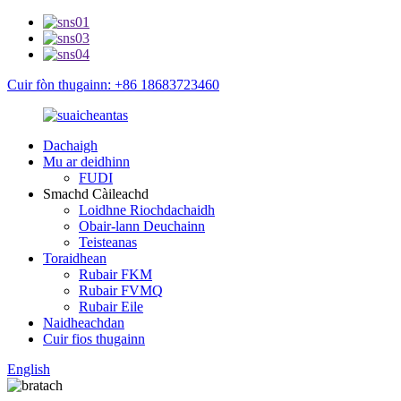
Cuir fòn thugainn: +86 18683723460
Dachaigh
Mu ar deidhinn
FUDI
Smachd Càileachd
Loidhne Riochdachaidh
Obair-lann Deuchainn
Teisteanas
Toraidhean
Rubair FKM
Rubair FVMQ
Rubair Eile
Naidheachdan
Cuir fios thugainn
English