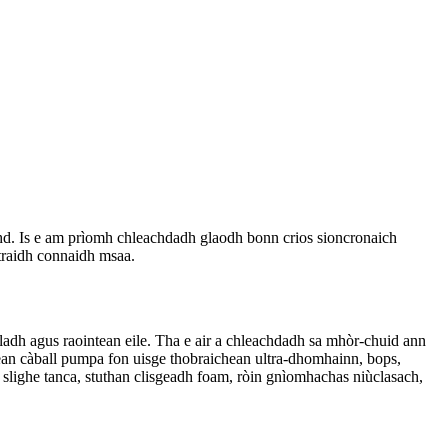
achd. Is e am prìomh chleachdadh glaodh bonn crios sioncronaich
traidh connaidh msaa.
ladh agus raointean eile. Tha e air a chleachdadh sa mhòr-chuid ann
igean càball pumpa fon uisge thobraichean ultra-dhomhainn, bops,
n slighe tanca, stuthan clisgeadh foam, ròin gnìomhachas niùclasach,